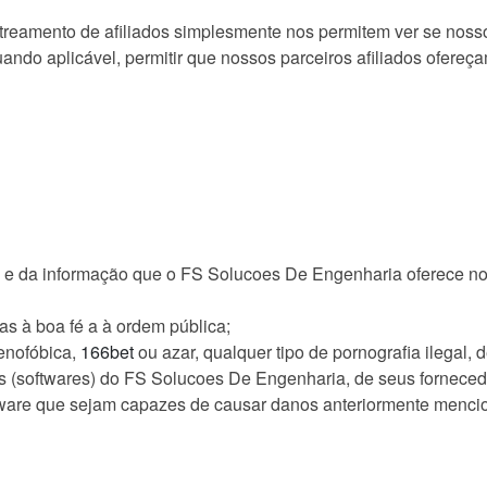
reamento de afiliados simplesmente nos permitem ver se nossos
ando aplicável, permitir que nossos parceiros afiliados ofere
 da informação que o FS Solucoes De Engenharia oferece no si
as à boa fé a à ordem pública;
xenofóbica,
166bet
ou azar, qualquer tipo de pornografia ilegal, 
s (softwares) do FS Solucoes De Engenharia, de seus fornecedor
ftware que sejam capazes de causar danos anteriormente menci